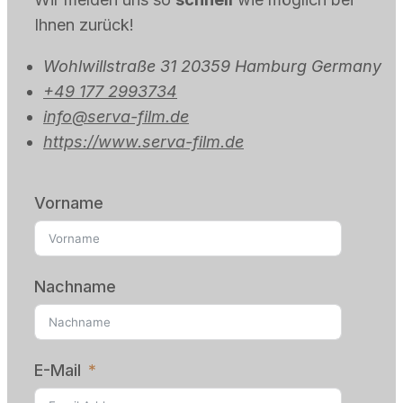
Ihnen zurück!
Wohlwillstraße 31 20359 Hamburg Germany
+49 177 2993734
info@serva-film.de
https://www.serva-film.de
Vorname
Nachname
E-Mail